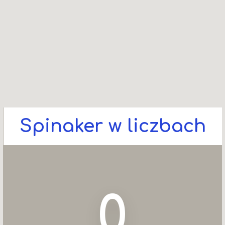
Rozdział VII – Postanowienia końcowe
§22
W sprawach nieuregulowanych niniejszym
statutem mają zastosowanie przepisy prawa
powszechnie obowiązującego.
Spinaker w liczbach
0