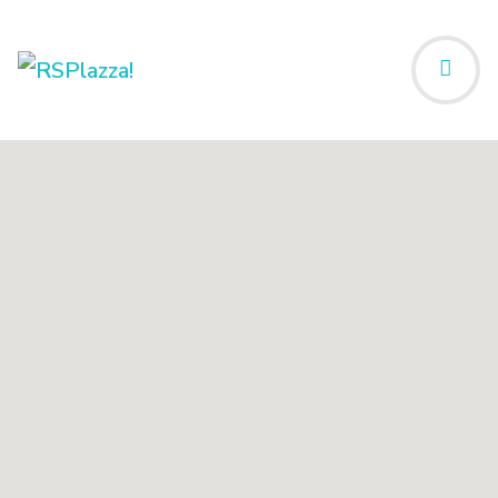
Start
Statut
Stowarzyszenia na Rzecz Wspierania Edukacji